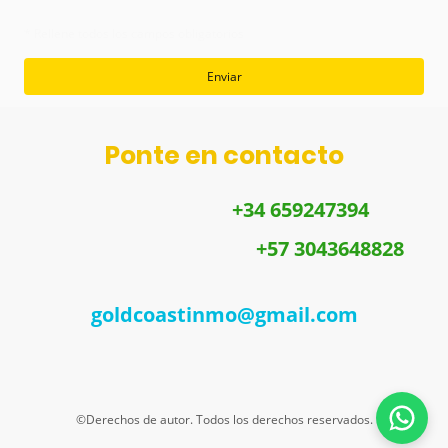
* Rellene todos los campos obligatorios
Enviar
Ponte en contacto
Teléfono ESPAÑA:
+
34 659247394
Teléfono COLOMBIA:
+
57 3043648828
Correo electrónico:
goldcoastinmo@gmail.com
Dirección: Avenida de Mijas 13, Fuengirola, 29640, Málaga, Spain
¡Te damos la bienvenida!
Solemos responder en menos de una hora
©Derechos de autor. Todos los derechos reservados.