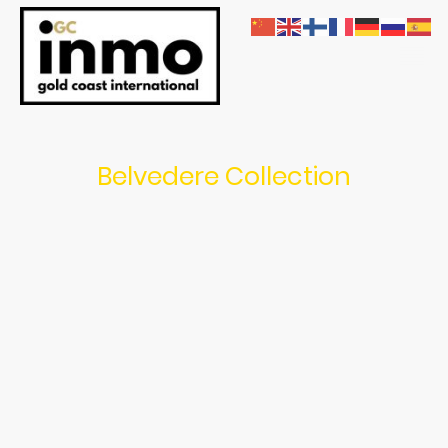
Belvedere Collection
Aquí, cada detalle se ha pensado para elevar tu día a día con elegancia y
sencillez. Desde las impresionantes vistas al Mediterráneo hasta
interiores luminosos y bien distribuidos, es donde el diseño consciente se
encuentra con el bienestar. Una cuidada colección boutique de tan solo
35 viviendas frente al azul infinito del Mediterráneo, en Torreblanca del
Sol, diseñada para quienes valoran la tranquilidad, el diseño refinado y
las vistas que acarician el alma.
Entra y siente la comodidad más elegante. Los interiores han sido
diseñados con atención al detalle, donde la luz natural y la armonía de
los espacios crean un hogar tan práctico como sofisticado. Las plantas
abiertas equilibran amplitud e intimidad. Las terrazas, generosas y
abiertas al mar, invitan a disfrutar de la calma desde el amanecer hasta
el atardecer.